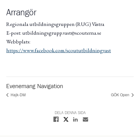
Arrangör
Regionala utbildningsgruppen (RUG) Västra
E-post: utbildningsgrupp.vast@scouterna.se
Webbplats:
https://www.facebook.com/scoututbildningvast
Evenemang Navigation
Hajk-DM
GÖK Open
DELA DENNA SIDA
Dela på X
Dela på Facebook
Dela på Linkedin
Dela med E-post