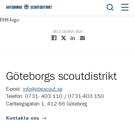
Öppna sök
Öppn
GÖTEBORGS
SCOUTDISTRIKT
FHS logo
DELA DENNA SIDA
Dela på X
Dela på Facebook
Dela på Linkedin
Dela med E-post
Göteborgs scoutdistrikt
E-post:
info@gbgscout.se
Telefon: 0731- 403 110 / 0731-403 150
Carlbergsgatan 1, 412 66 Göteborg
Kontakta oss