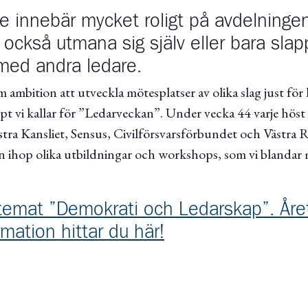
re innebär mycket roligt på avdelninge
också utmana sig själv eller bara slap
med andra ledare.
om ambition att utveckla mötesplatser av olika slag just för 
t vi kallar för ”Ledarveckan”. Under vecka 44 varje höst 
tra Kansliet, Sensus, Civilförsvarsförbundet och Västra 
 ihop olika utbildningar och workshops, som vi blandar
temat ”Demokrati och Ledarskap”. År
mation hittar du här!