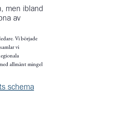
n, men ibland
pna av
ledare. Vi började
samlar vi
Regionala
 med allmänt mingel
ets schema