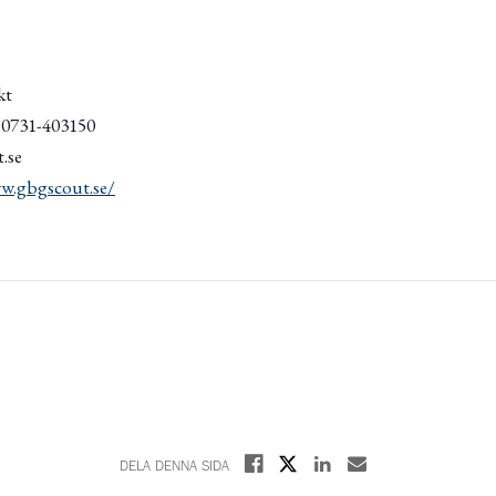
kt
/ 0731-403150
.se
w.gbgscout.se/
Dela på X
Dela på Facebook
Dela på Linkedin
Dela med E-post
DELA DENNA SIDA