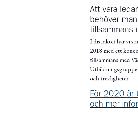
Att vara leda
behöver man 
tillsammans 
I distriktet har vi s
2018 med ett koncep
tillsammans med Väs
Utbildningsgruppen
och trevligheter.
För 2020 är 
och mer infor