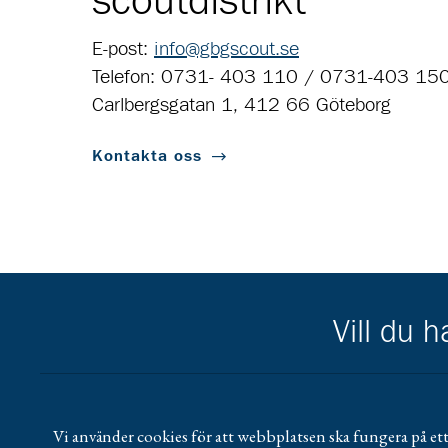
scoutdistrikt
E-post:
info@gbgscout.se
Telefon: 0731- 403 110 / 0731-403 15
Carlbergsgatan 1, 412 66 Göteborg
Kontakta oss
Vill du 
Scouternas partners
Gå till pl_50
Vi använder cookies för att webbplatsen ska fungera på ett