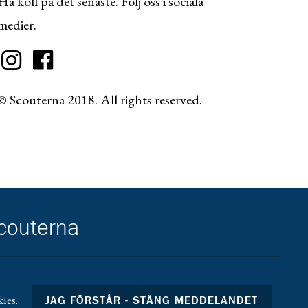
Ha koll på det senaste. Följ oss i sociala
medier.
© Scouterna 2018. All rights reserved.
scouterna
ies.
JAG FÖRSTÅR - STÄNG MEDDELANDET