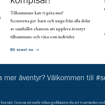
kompisar!
Tillsammans kan vi göra mer!
0
Scouterna ger barn och unga från alla delar
av samhället chansen att uppleva äventyr
tillsammans och växa som individer.
Bli scout nu
ha mer äventyr? Välkommen till #
 bra sätt. Genom att surfa vidare godkänner du att vi använder cook