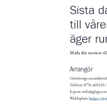
Sista d
till vå
äger r
Maila din motion til
Arrangör
Göteborgs scoutdistri
Telefon: 0731-403110 
E-post: info@gbgscout
Webbplats:
https://ww