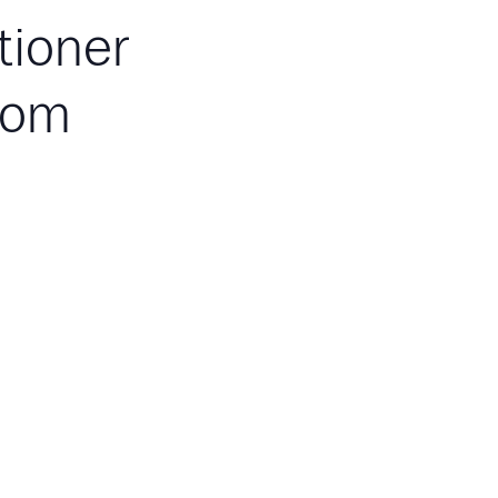
tioner
 som