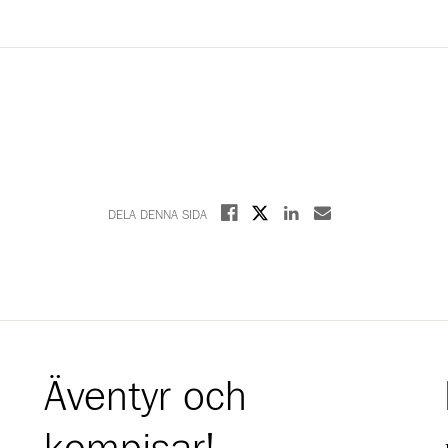
Dela på X
Dela på Facebook
Dela på Linkedin
Dela med E-post
DELA DENNA SIDA
Äventyr och