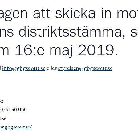
agen att skicka in mo
rens distriktsstämma,
um 16:e maj 2019.
l
info@gbgscout.se
eller
styrelsen@gbgscout.se
.
kt
/ 0731-403150
.se
w.gbgscout.se/