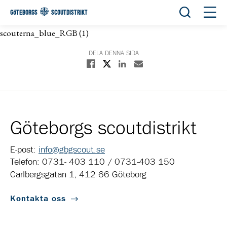
Öppna sök
Öppn
GÖTEBORGS
SCOUTDISTRIKT
scouterna_blue_RGB (1)
DELA DENNA SIDA
Dela på X
Dela på Facebook
Dela på Linkedin
Dela med E-post
Göteborgs scoutdistrikt
E-post:
info@gbgscout.se
Telefon: 0731- 403 110 / 0731-403 150
Carlbergsgatan 1, 412 66 Göteborg
Kontakta oss