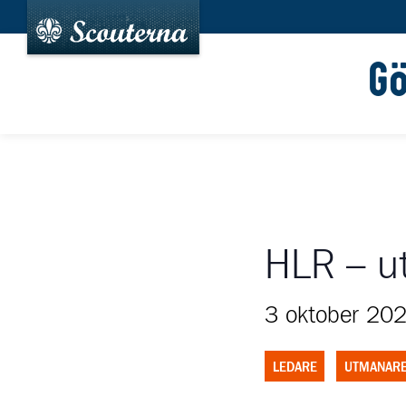
G
HLR – ut
3 oktober 20
LEDARE
UTMANAR