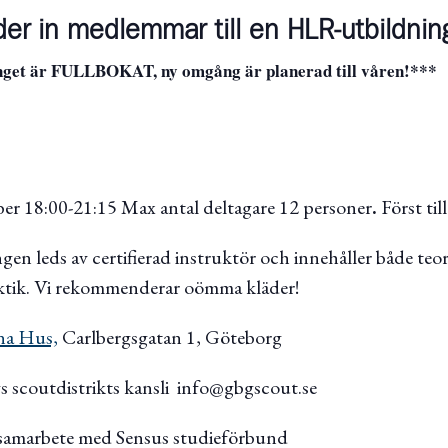
uder in medlemmar till en HLR-utbildnin
et är FULLBOKAT, ny omgång är planerad till våren!***
er 18:00-21:15 Max antal deltagare 12 personer
.
Först till
gen leds av certifierad instruktör och innehåller både teo
tik. Vi rekommenderar oömma kläder!
na Hus,
Carlbergsgatan 1, Göteborg
 scoutdistrikts kansli info@gbgscout.se
samarbete med Sensus studieförbund