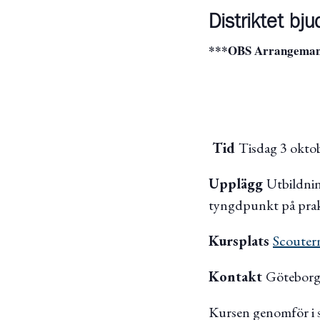
Distriktet bj
***OBS Arrangemang
Tid
Tisdag 3 oktob
Upplägg
Utbildnin
tyngdpunkt på prak
Kursplats
Scouter
Kontakt
Göteborgs
Kursen genomför i 