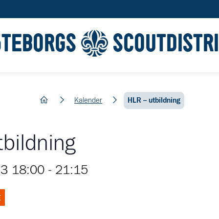
ÖTEBORGS
SCOUTDISTR
hem
Kalender
HLR – utbildning
bildning
23 18:00
-
21:15
E