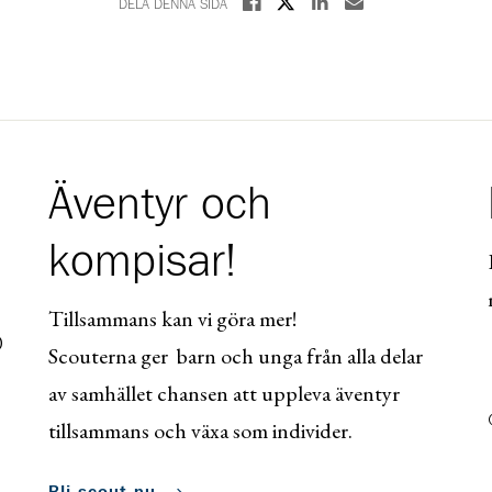
Dela på Facebook
Dela på Linkedin
Dela med E-post
DELA DENNA SIDA
Äventyr och
kompisar!
Tillsammans kan vi göra mer!
0
Scouterna ger barn och unga från alla delar
av samhället chansen att uppleva äventyr
tillsammans och växa som individer.