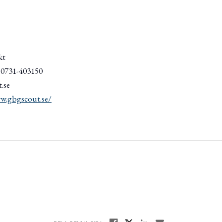
kt
/ 0731-403150
.se
w.gbgscout.se/
Dela på X