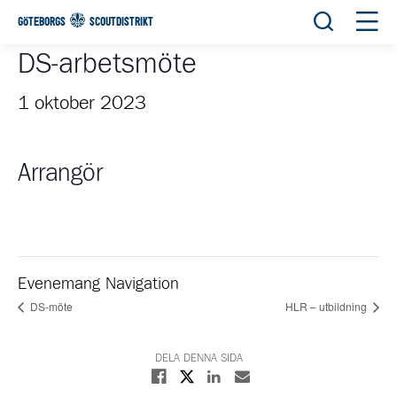
Öppna sök
Öppn
GÖTEBORGS
SCOUTDISTRIKT
DS-arbetsmöte
1 oktober 2023
Arrangör
Evenemang Navigation
DS-möte
HLR – utbildning
DELA DENNA SIDA
Dela på X
Dela på Facebook
Dela på Linkedin
Dela med E-post