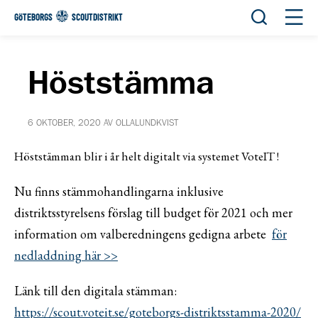
Öppna sök
Öppn
GÖTEBORGS
SCOUTDISTRIKT
Höststämma
6 OKTOBER, 2020 AV OLLALUNDKVIST
Höststämman blir i år
helt digitalt via systemet VoteIT !
Nu finns stämmohandlingarna inklusive
distriktsstyrelsens förslag till budget för 2021 och mer
information om valberedningens gedigna arbete
för
nedladdning här >>
Länk till den digitala stämman:
https://scout.voteit.se/goteborgs-distriktsstamma-2020/