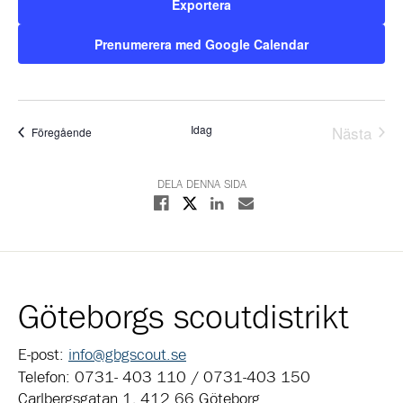
Exportera
Prenumerera med Google Calendar
Idag
Nästa
Evenemang
Föregående
Evene
DELA DENNA SIDA
Dela på X
Dela på Facebook
Dela på Linkedin
Dela med E-post
Göteborgs scoutdistrikt
E-post:
info@gbgscout.se
Telefon: 0731- 403 110 / 0731-403 150
Carlbergsgatan 1, 412 66 Göteborg