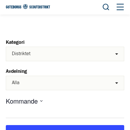
Öppna sök
Öppn
GÖTEBORGS
SCOUTDISTRIKT
Kategori
Avdelning
Kommande
Välj
datum.