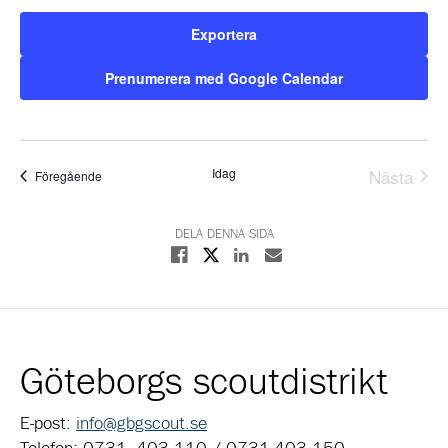
Exportera
Prenumerera med Google Calendar
Idag
Nästa
Evenemang
Föregående
Evene
DELA DENNA SIDA
Dela på X
Dela på Facebook
Dela på Linkedin
Dela med E-post
Göteborgs scoutdistrikt
E-post:
info@gbgscout.se