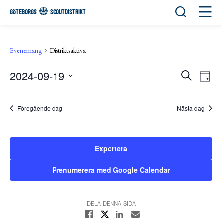
Öppna sök
Öppn
GÖTEBORGS
SCOUTDISTRIKT
Evenemang
Distriktsaktiva
2024-09-19
Eve
Evene
Sök
Day
View
Välj
Search
Navi
datum.
and
Föregående dag
Nästa dag
Views
Navigat
Exportera
Prenumerera med Google Calendar
DELA DENNA SIDA
Dela på X
Dela på Facebook
Dela på Linkedin
Dela med E-post