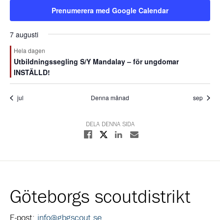
Prenumerera med Google Calendar
7 augusti
Hela dagen
Utbildningssegling S/Y Mandalay – för ungdomar
INSTÄLLD!
jul
Denna månad
sep
DELA DENNA SIDA
Dela på X
Dela på Facebook
Dela på Linkedin
Dela med E-post
Göteborgs scoutdistrikt
E-post:
info@gbgscout.se