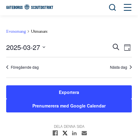
Öppna sök
Öppn
GÖTEBORGS
SCOUTDISTRIKT
Evenemang
Utmanare
2025-03-27
Eve
Evene
Sök
Day
View
Välj
Search
Navi
datum.
and
Föregående dag
Nästa dag
Views
Navigat
Exportera
Prenumerera med Google Calendar
DELA DENNA SIDA
Dela på X
Dela på Facebook
Dela på Linkedin
Dela med E-post