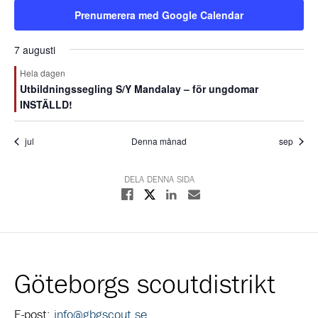
Prenumerera med Google Calendar
7 augusti
Hela dagen
Utbildningssegling S/Y Mandalay – för ungdomar
INSTÄLLD!
jul
Denna månad
sep
DELA DENNA SIDA
Dela på X
Dela på Facebook
Dela på Linkedin
Dela med E-post
Göteborgs scoutdistrikt
E-post:
info@gbgscout.se