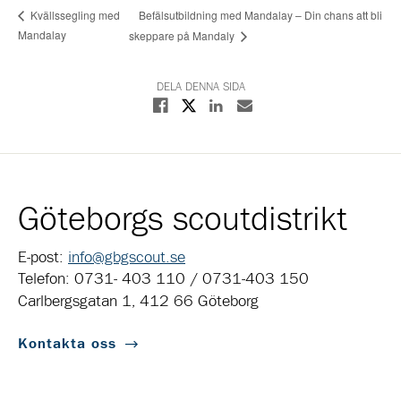
Befälsutbildning med Mandalay – Din chans att bli
Kvällssegling med
Mandalay
skeppare på Mandaly
DELA DENNA SIDA
Dela på X
Dela på Facebook
Dela på Linkedin
Dela med E-post
Göteborgs scoutdistrikt
E-post:
info@gbgscout.se
Telefon: 0731- 403 110 / 0731-403 150
Carlbergsgatan 1, 412 66 Göteborg
Kontakta oss