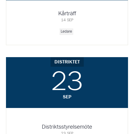
Kårträff
14 SEP
Ledare
DISTRIKTET
23
SEP
Distriktsstyrelsemöte
23 SEP