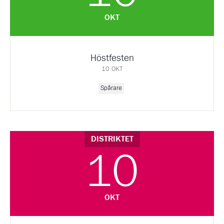
OKT
Höstfesten
10 OKT
Spårare
DISTRIKTET
10
OKT