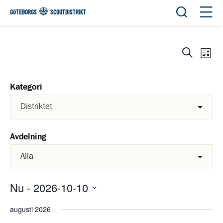
Öppna sök
Öppn
GÖTEBORGS
SCOUTDISTRIKT
Eve
Evene
Sök
List
View
Search
Navi
and
Kategori
Views
Navigat
Avdelning
Nu
 - 
2026-10-10
Välj
augusti 2026
datum.