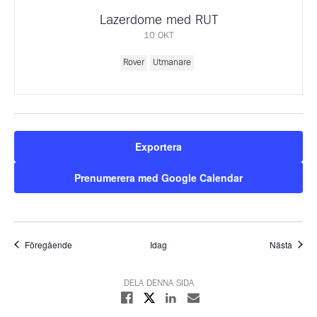
Lazerdome med RUT
10 OKT
Rover
Utmanare
Exportera
Prenumerera med Google Calendar
Evenemang
Even
Föregående
Idag
Nästa
DELA DENNA SIDA
Dela på X
Dela på Facebook
Dela på Linkedin
Dela med E-post