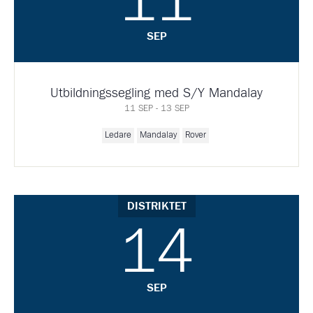
11
SEP
Utbildningssegling med S/Y Mandalay
11 SEP - 13 SEP
Ledare
Mandalay
Rover
DISTRIKTET
14
SEP