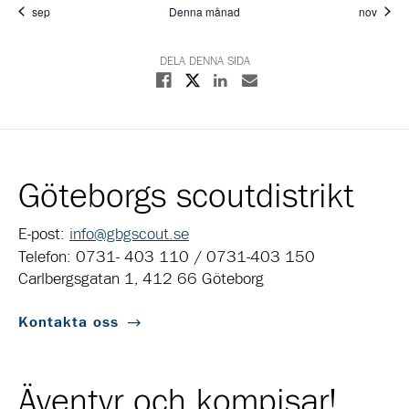
sep
Denna månad
nov
DELA DENNA SIDA
Dela på X
Dela på Facebook
Dela på Linkedin
Dela med E-post
Göteborgs scoutdistrikt
E-post:
info@gbgscout.se
Telefon: 0731- 403 110 / 0731-403 150
Carlbergsgatan 1, 412 66 Göteborg
Kontakta oss
Äventyr och kompisar!