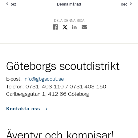
okt
Denna månad
dec
DELA DENNA SIDA
Dela på X
Dela på Facebook
Dela på Linkedin
Dela med E-post
Göteborgs scoutdistrikt
E-post:
info@gbgscout.se
Telefon: 0731- 403 110 / 0731-403 150
Carlbergsgatan 1, 412 66 Göteborg
Kontakta oss
Äventyr och kompisar!