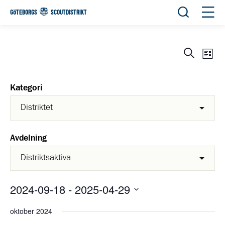
Öppna sök
Öppn
GÖTEBORGS
SCOUTDISTRIKT
Eve
Evene
Sök
List
View
Search
Navi
and
Kategori
Views
Navigat
Avdelning
2024-09-18
 - 
2025-04-29
Välj
oktober 2024
datum.