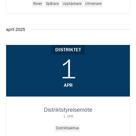
Rover
Spårare
Upptäckare
Utmanare
april 2025
DISTRIKTET
1
APR
Distriktstyrelsemöte
1 APR
Distriktsaktiva