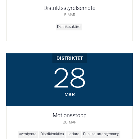
Distriktsstyrelsemöte
8 MAR
Distriktsaktiva
DISTRIKTET
28
MAR
Motionsstopp
28 MAR
Äventyrare
Distriktsaktiva
Ledare
Publika arrangemang