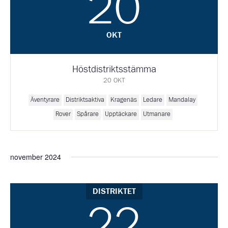
20
OKT
Höstdistriktsstämma
20 OKT
Äventyrare
Distriktsaktiva
Kragenäs
Ledare
Mandalay
Rover
Spårare
Upptäckare
Utmanare
november 2024
DISTRIKTET
22