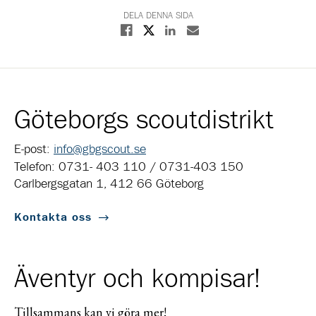
DELA DENNA SIDA
Dela på X
Dela på Facebook
Dela på Linkedin
Dela med E-post
Göteborgs scoutdistrikt
E-post:
info@gbgscout.se
Telefon: 0731- 403 110 / 0731-403 150
Carlbergsgatan 1, 412 66 Göteborg
Kontakta oss
Äventyr och kompisar!
Tillsammans kan vi göra mer!