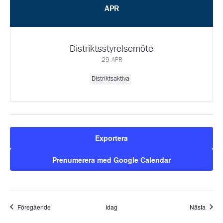
APR
Distriktsstyrelsemöte
29 APR
Distriktsaktiva
Exportera
Prenumerera med Google Calendar
Evenemang
Even
Föregående
Idag
Nästa