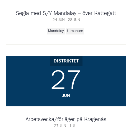
Segla med S/Y Mandalay – över Kattegatt
24 JUN - 28 JUN
Mandalay
Utmanare
DISTRIKTET
27
JUN
Arbetsvecka/förläger på Kragenäs
27 JUN - 1 JUL