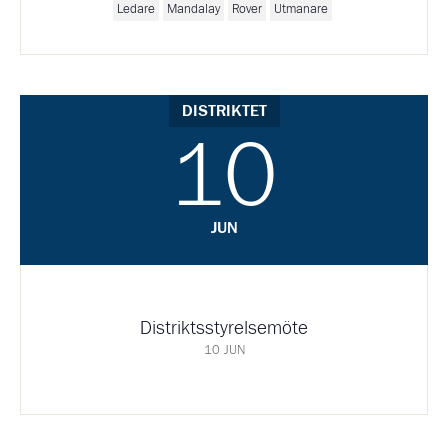
Ledare
Mandalay
Rover
Utmanare
DISTRIKTET
10
JUN
Distriktsstyrelsemöte
10 JUN