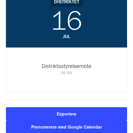
DISTRIKTET
16
JUL
Distriktsstyrelsemöte
16 JUL
Exportera
Prenumerera med Google Calendar