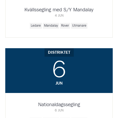
Kvällssegling med S/Y Mandalay
4 JUN
Ledare
Mandalay
Rover
Utmanare
DISTRIKTET
6
JUN
Nationaldagssegling
6 JUN