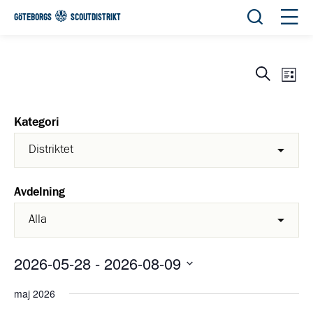
Öppna sök
Öppn
GÖTEBORGS
SCOUTDISTRIKT
Eve
Evene
Sök
List
View
Search
Navi
and
Kategori
Views
Navigat
Avdelning
2026-05-28
 - 
2026-08-09
Välj
maj 2026
datum.