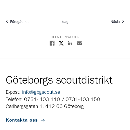
Evenemang
Even
Föregående
Idag
Nästa
DELA DENNA SIDA
Dela på X
Dela på Facebook
Dela på Linkedin
Dela med E-post
Göteborgs scoutdistrikt
E-post:
info@gbgscout.se
Telefon: 0731- 403 110 / 0731-403 150
Carlbergsgatan 1, 412 66 Göteborg
Kontakta oss