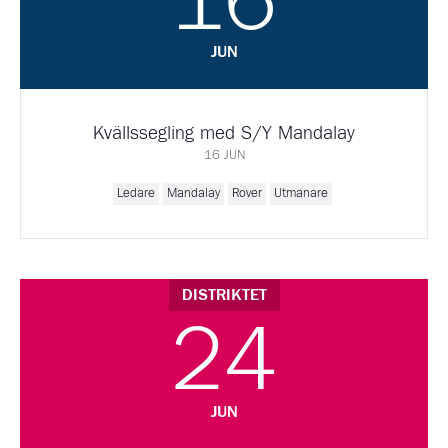
16
JUN
Kvällssegling med S/Y Mandalay
16 JUN
Ledare
Mandalay
Rover
Utmanare
DISTRIKTET
24
JUN