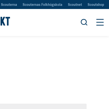
Scouterna
Scouternas Folkhögskola
Scoutnet
Scoutshop
IKT
Öppna sök
Öpp