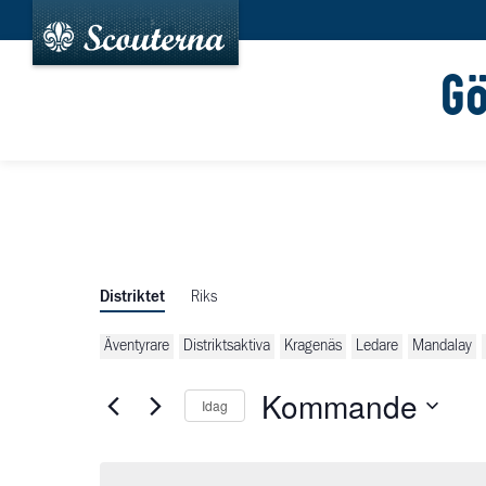
G
Distriktet
Riks
Äventyrare
Distriktsaktiva
Kragenäs
Ledare
Mandalay
Kommande
Idag
Välj
datum.