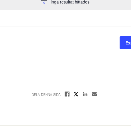
Inga resultat hittades.
Notice
Ex
Dela på X
Dela på Facebook
Dela på Linkedin
Dela med E-post
DELA DENNA SIDA