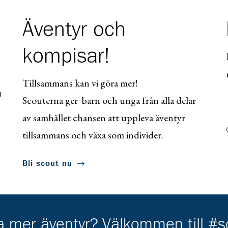
Äventyr och
kompisar!
Tillsammans kan vi göra mer!
0
Scouterna ger barn och unga från alla delar
av samhället chansen att uppleva äventyr
tillsammans och växa som individer.
Bli scout nu
ha mer äventyr? Välkommen till #