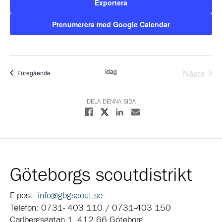
Exportera
Prenumerera med Google Calendar
Idag
Nästa
Evenemang
Föregående
Evene
DELA DENNA SIDA
Dela på X
Dela på Facebook
Dela på Linkedin
Dela med E-post
Göteborgs scoutdistrikt
E-post:
info@gbgscout.se
Telefon: 0731- 403 110 / 0731-403 150
Carlbergsgatan 1, 412 66 Göteborg