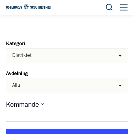
Öppna sök
Öppn
GÖTEBORGS
SCOUTDISTRIKT
Kategori
Avdelning
Kommande
Välj
datum.