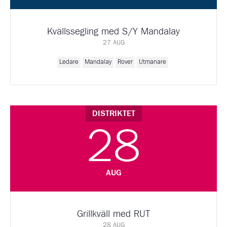
Kvällssegling med S/Y Mandalay
27 AUG
Ledare
Mandalay
Rover
Utmanare
DISTRIKTET
28
AUG
Grillkväll med RUT
28 AUG