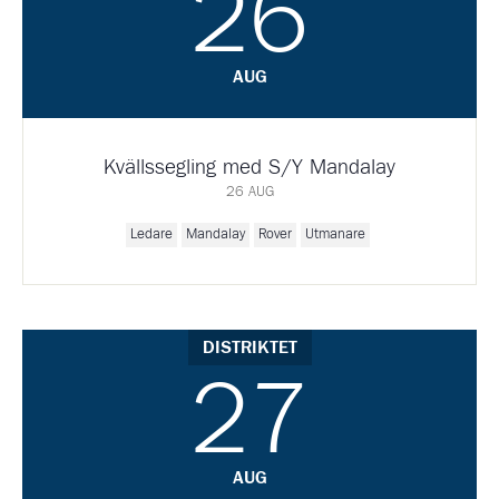
26
AUG
Kvällssegling med S/Y Mandalay
26 AUG
Ledare
Mandalay
Rover
Utmanare
DISTRIKTET
27
AUG