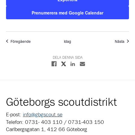
Prenumerera med Google Calendar
Evenemang
Even
Föregående
Idag
Nästa
DELA DENNA SIDA
Dela på X
Dela på Facebook
Dela på Linkedin
Dela med E-post
Göteborgs scoutdistrikt
E-post:
info@gbgscout.se
Telefon: 0731- 403 110 / 0731-403 150
Carlbergsgatan 1, 412 66 Göteborg