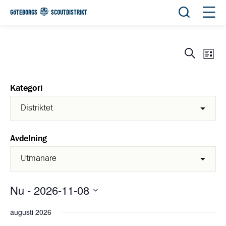
Öppna sök
Öppn
GÖTEBORGS
SCOUTDISTRIKT
Eve
Evene
Sök
List
View
Search
Navi
and
Kategori
Views
Navigat
Avdelning
Nu
 - 
2026-11-08
Välj
augusti 2026
datum.