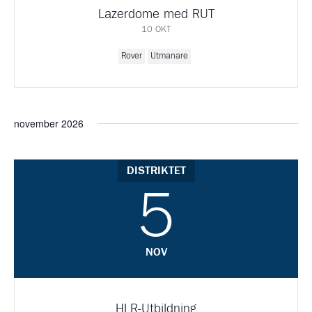
Lazerdome med RUT
10 OKT
Rover
Utmanare
november 2026
DISTRIKTET
5
NOV
HLR-Utbildning